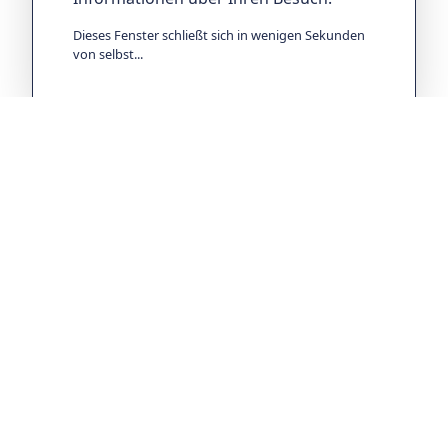
Diese Website setzt keine Cookies und
speichert keine persönlichen
Informationen über Ihren Besuch.
Dieses Fenster schließt sich in wenigen Sekunden
von selbst...
Anreise mit dem Auto
Unser Notariat befindet sich in der